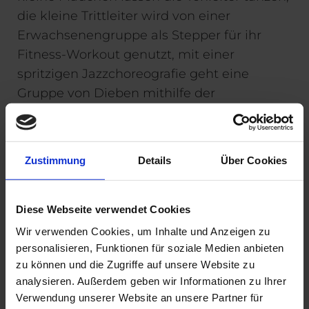
die kleine Trittleiter wird von einer
Erwachsenengruppe als Stepper für ihr
Fitness-Workout genutzt, mit einer
spritzigen Jazzchoreografie geht eine
Gruppe von Dieben mithilfe der
Räuberleiter auf Beutezug und auch die
Karriereleiter kann man anmutig oder
kämpferisch erobern und auch schnell
Zustimmung
Details
Über Cookies
wieder hinunterfallen.
Die beiden Protagonistinnen (als
Diese Webseite verwendet Cookies
Freundinnen Caroline Pahmeyer und
Wir verwenden Cookies, um Inhalte und Anzeigen zu
Wiebke Zetzmann) führen mit Dialogen im
personalisieren, Funktionen für soziale Medien anbieten
zu können und die Zugriffe auf unsere Website zu
Wohnzimmer und tanzend durch die
analysieren. Außerdem geben wir Informationen zu Ihrer
unterschiedlichen Szenen. Ein gelungenes,
Verwendung unserer Website an unsere Partner für
kurzweiliges Programm, welches die