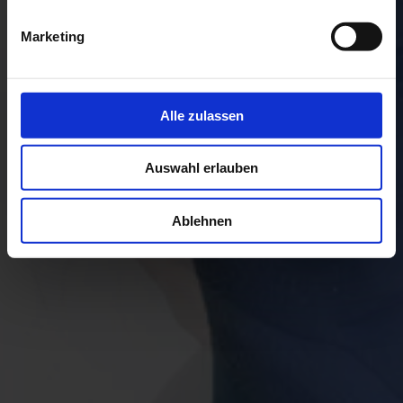
Marketing
Alle zulassen
UNSERE KURSE
UNSERE KURSE
UNSERE KURSE
Auswahl erlauben
Ablehnen