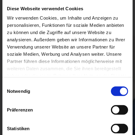
Diese Webseite verwendet Cookies
BALANCE IST MEHR ALS EIN
BALANCE IST MEHR ALS EIN
BALANCE IST MEHR ALS EIN
Wir verwenden Cookies, um Inhalte und Anzeigen zu
NAME –
NAME –
NAME –
personalisieren, Funktionen für soziale Medien anbieten
zu können und die Zugriffe auf unsere Website zu
ES IST UNS EIN ANLIEGEN
ES IST UNS EIN ANLIEGEN
ES IST UNS EIN ANLIEGEN
analysieren. Außerdem geben wir Informationen zu Ihrer
Verwendung unserer Website an unsere Partner für
soziale Medien, Werbung und Analysen weiter. Unsere
Partner führen diese Informationen möglicherweise mit
weiteren Daten zusammen, die Sie ihnen bereitgestellt
haben oder die sie im Rahmen Ihrer Nutzung der Dienste
gesammelt haben.
Einwilligungsauswahl
Notwendig
Wir möchten durch unsere Angebote
Wir möchten durch unsere Angebote
Wir möchten durch unsere Angebote
unser Wissen und Können für ihre
unser Wissen und Können für ihre
unser Wissen und Können für ihre
Präferenzen
individuelle innere und äußere Balance
individuelle innere und äußere Balance
individuelle innere und äußere Balance
zur Verfügung zu stellen.
zur Verfügung zu stellen.
zur Verfügung zu stellen.
Statistiken