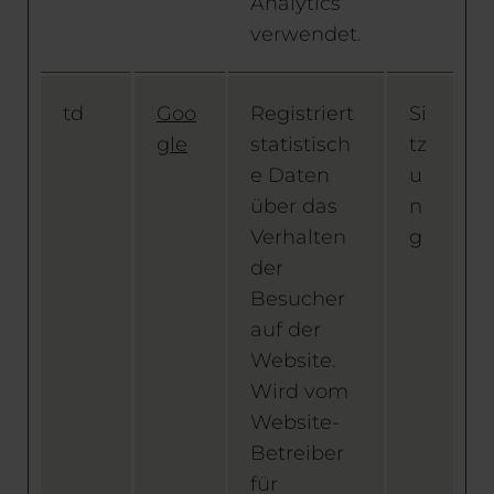
Analytics
verwendet.
td
Goo
Registriert
Si
gle
statistisch
tz
e Daten
u
über das
n
Verhalten
g
der
Besucher
auf der
Website.
Wird vom
Website-
Betreiber
für