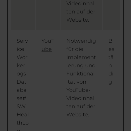
Videoinhal
ten auf der
Website.
Serv
YouT
Notwendig
B
ice
ube
für die
es
Wor
Implement
tä
kerL
ierung und
n
ogs
Funktional
di
Dat
ität von
g
aba
YouTube-
se#
Videoinhal
SW
ten auf der
Heal
Website.
thLo