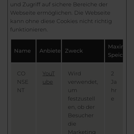
und Zugriff auf sichere Bereiche der
Webseite ermöglichen. Die Webseite
kann ohne diese Cookies nicht richtig
funktionieren.
Maximal
Name
Anbieter
Zweck
Speicher
CO
YouT
Wird
2
NSE
ube
verwendet,
Ja
NT
um
hr
festzustell
e
en, ob der
Besucher
die
Marketing