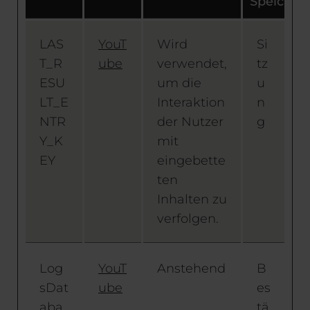
Speicher
LAS
YouT
Wird
Si
T_R
ube
verwendet,
tz
ESU
um die
u
LT_E
Interaktion
n
NTR
der Nutzer
g
Y_K
mit
EY
eingebette
ten
Inhalten zu
verfolgen.
Log
YouT
Anstehend
B
sDat
ube
es
aba
tä