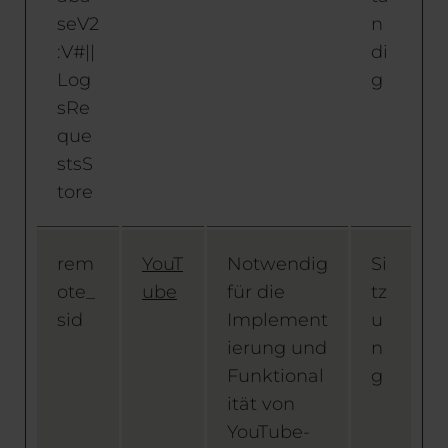
seV2
n
:V#||
di
Log
g
sRe
que
stsS
tore
rem
YouT
Notwendig
Si
ote_
ube
für die
tz
sid
Implement
u
ierung und
n
Funktional
g
ität von
YouTube-