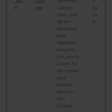
_ga_
Goo
Sammelt
2
#
gle
Daten
Ja
dazu, wie
hr
oft ein
e
Benutzer
eine
Website
besucht
hat, sowie
Daten für
den ersten
und
letzten
Besuch.
Von
Google