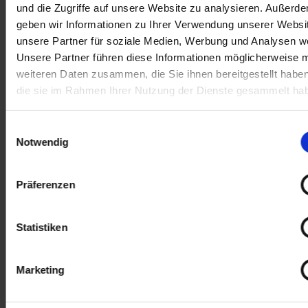
unsere Partner für soziale Medien, Werbung
und die Zugriffe auf unsere Website zu analysieren. Außerd
und Analysen weiter. Unsere Partner führen
geben wir Informationen zu Ihrer Verwendung unserer Websi
diese Informationen möglicherweise mit
unsere Partner für soziale Medien, Werbung und Analysen we
weiteren Daten zusammen, die Sie ihnen
Unsere Partner führen diese Informationen möglicherweise m
weiteren Daten zusammen, die Sie ihnen bereitgestellt habe
bereitgestellt haben oder die sie im
die sie im Rahmen Ihrer Nutzung der Dienste gesammelt ha
Rahmen Ihrer Nutzung der Dienste
gesammelt haben.
Einwilligungsauswahl
Notwendig
Cookies sind kleine Textdateien, die von
Webseiten verwendet werden, um die
Benutzererfahrung effizienter zu gestalten.
Präferenzen
Laut Gesetz können wir Cookies auf Ihrem
Statistiken
Gerät speichern, wenn diese für den Betrieb
dieser Seite unbedingt notwendig sind. Für
Marketing
alle anderen Cookie-Typen benötigen wir
Ihre Erlaubnis.