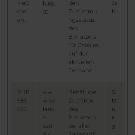
kieC
kieb
den
Ja
ons
ot
Zustimmu
hr
ent
ngsstatus
des
Benutzers
für Cookies
auf der
aktuellen
Domäne.
PHP
ww
Behält die
Si
SES
w.ba
Zustände
tz
SID
lanc
des
u
e-
Benutzers
n
sed
bei allen
g
dig.
Seitenanfr